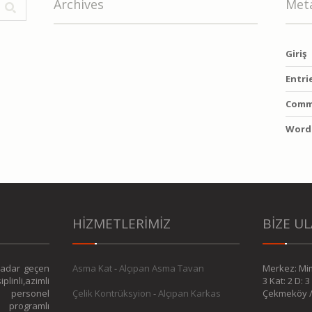
Archives
Met
Giriş
Entri
Comm
Word
HİZMETLERİMİZ
BİZE UL
 kadar geçen
Asma Kat
-
Alçıpan Asma Tavan
Merkez: Mi
plinli,azimli
3 Kat: 2 D: 3
li personel
Çelik Kontrüksyion
-
Alçıpan Karkas
Çekmeköy / 
programlı