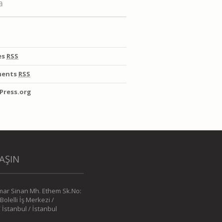
a
es
RSS
ents
RSS
Press.org
AŞIN
mar Sinan Mh. Ethem Sk.No:
 Bolelli İş Merkezi /
İstanbul / İstanbul