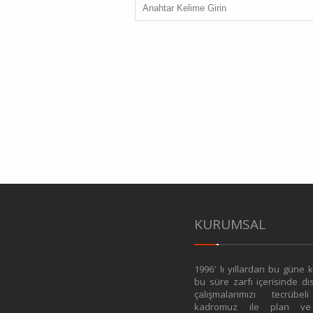
KURUMSAL
1996′ lı yıllardan bu güne
bu süre zarfı içerisinde disi
çalışmalarımızı tecrübe
kadromuz ile plan ve 