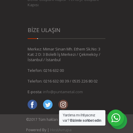
Kapısı
BİZE ULAŞIN
Merkez: Mimar Sinan Mh. Ethem Sk.No: 3
Kat: 2 D: 3 Bolelli İş Merkezi / Çekmeköy /
İstanbul / İstanbul
Telefon: 0216 632 00
Telefon: 0216 632 00 39 / 0535 226 80 02
E-posta:
info@puntametal.com
Yardıma mı ihtiyacınız
©2017 Tüm hakları saklıdır. Punta Metal -
var?
Bizimle sohbet edin
HostAvrupa
Powered By |