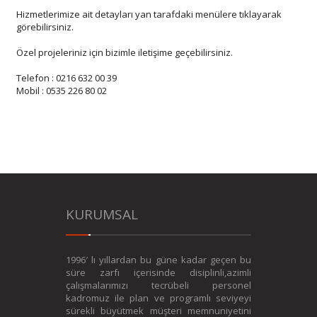
Hizmetlerimize ait detayları yan tarafdaki menülere tıklayarak
görebilirsiniz.
Özel projeleriniz için bizimle iletişime geçebilirsiniz.
Telefon : 0216 632 00 39
Mobil : 0535 226 80 02
KURUMSAL
1996′ lı yıllardan bu güne kadar geçen bu
süre zarfı içerisinde disiplinli,azimli
çalışmalarımızı tecrübeli personel
kadromuz ile plan ve programlı seviyeyi
sürekli büyütmek müşteri memnuniyetini