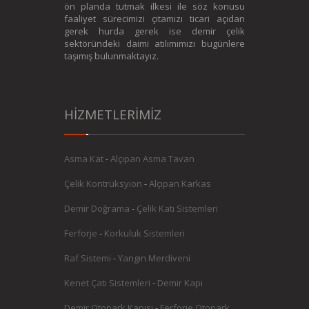
ön planda tutmak ilkesi ile söz konusu
faaliyet sürecimizi çıtamızı ticari açıdan
gerek hurda gerek ise demir çelik
sektöründeki daimi atılımımızı bugünlere
taşımış bulunmaktayız.
HİZMETLERİMİZ
Asma Kat
-
Alçıpan Asma Tavan
Çelik Kontrüksyion
-
Alçıpan Karkas
Demir Doğrama
-
Çelik Katı Sistemleri
Ferforje
-
Korkuluk Sistemleri
Raf Sistemi
-
Yangın Merdiveni
Kenet Çatı Sistemleri
-
Demir Kapı
Demir Otopark Kapısı
-
Ferforje Otopark