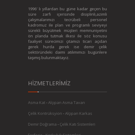
1996′ lı yıllardan bu güne kadar geçen bu
süre zarfı içerisinde disiplinli,azimli
çalışmalarımızı tecrübeli personel
kadromuz ile plan ve programlı seviyeyi
sürekli büyütmek müşteri memnuniyetini
ön planda tutmak ilkesi ile söz konusu
faaliyet sürecimizi çıtamızı ticari açıdan
gerek hurda gerek ise demir çelik
sektöründeki daimi atılımımızı bugünlere
taşımış bulunmaktayız.
HİZMETLERİMİZ
Asma Kat
-
Alçıpan Asma Tavan
Çelik Kontrüksyion
-
Alçıpan Karkas
Demir Doğrama
-
Çelik Katı Sistemleri
Ferforje
-
Korkuluk Sistemleri