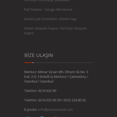
Raf Sistemi
-
Yangın Merdiveni
Kenet Çatı Sistemleri
-
Demir Kapı
Demir Otopark Kapısı
-
Ferforje Otopark
Kapısı
BİZE ULAŞIN
Merkez: Mimar Sinan Mh. Ethem Sk.No: 3
Kat: 2 D: 3 Bolelli İş Merkezi / Çekmeköy /
İstanbul / İstanbul
Telefon: 0216 632 00
Telefon: 0216 632 00 39 / 0535 226 80 02
E-posta:
info@puntametal.com