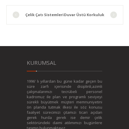
Çelik Çatı Sistemleri
Duvar Üstü Korkuluk
KURUMSAL
1996′ lı yıllardan bu güne kadar geçen bu
süre zarfı içerisinde disiplinli,azimli
çalışmalarımızı tecrübeli personel
kadromuz ile plan ve programlı seviyeyi
sürekli büyütmek müşteri memnuniyetini
ön planda tutmak ilkesi ile söz konusu
faaliyet sürecimizi çıtamızı ticari açıdan
gerek hurda gerek ise demir çelik
sektöründeki daimi atılımımızı bugünlere
taşımış bulunmaktayız.