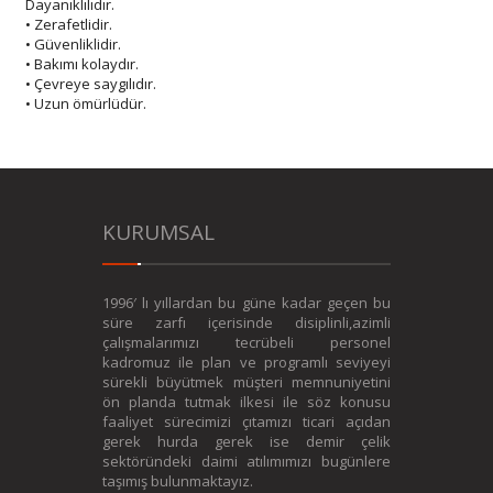
Dayanıklılıdır.
• Zerafetlidir.
• Güvenliklidir.
• Bakımı kolaydır.
• Çevreye saygılıdır.
• Uzun ömürlüdür.
KURUMSAL
1996′ lı yıllardan bu güne kadar geçen bu
süre zarfı içerisinde disiplinli,azimli
çalışmalarımızı tecrübeli personel
kadromuz ile plan ve programlı seviyeyi
sürekli büyütmek müşteri memnuniyetini
ön planda tutmak ilkesi ile söz konusu
faaliyet sürecimizi çıtamızı ticari açıdan
gerek hurda gerek ise demir çelik
sektöründeki daimi atılımımızı bugünlere
taşımış bulunmaktayız.