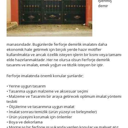
işlenmiş
demir
manasındadır. Bugünlerde ferforje demirlik imalatını daha
ekonomik hale getirmek için birçok yerde hazır motifler
kullanılmakta ve ancak özellik isteyen işlerin bir kısmı veya tamamı
elde hazırlanmaktadır. Her ne olursa olsun Ferforje demirlik
tasarımı ve imalatı, emek yoğun ve titizlik isteyen bir iştir.
Ferforje imalatında önemli konular şunlardır;
• Yerine uygun tasarım
• Tasarıma uygun malzeme ve aksesuar seçimi
• Malzeme ve Tasarımı bir araya getirecek optimum imalat yöntemi
tesbiti
• Ölçülerine ve tasarımına uygun imalat
• İmalat sonrası temizlik (ürün yüzeyi ve birleşmeler)
• Ürün yüzeyini korumak için önlemler
• Boya ve dekorlama
• Montaj iyi bir ferforje işi yukarıda verilen konular ve maliyet göz